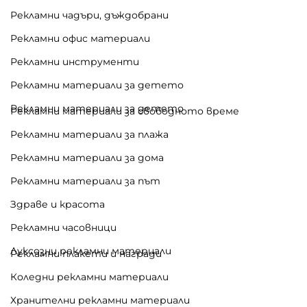
Рекламни чадъри, дъждобрани
Рекламни офис материали
Рекламни инструменти
Рекламни материали за детето
Рекламни материали за детето
Рекламни материали за свободното време
Рекламни материали за плажа
Рекламни материали за дома
Рекламни материали за път
Здраве и красота
Рекламни часовници
Луксозни рекламни материали
Рекламни плакети и награди
Коледни рекламни материали
Хранителни рекламни материали