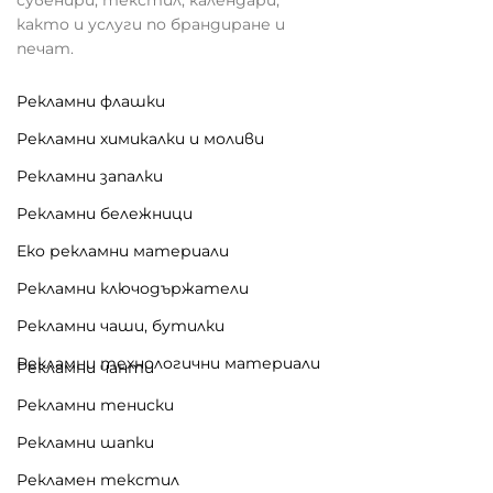
както и услуги по брандиране и
печат.
Рекламни флашки
Рекламни химикалки и моливи
Рекламни запалки
Рекламни бележници
Еко рекламни материали
Рекламни ключодържатели
Рекламни чаши, бутилки
Рекламни технологични материали
Рекламни чанти
Рекламни тениски
Рекламни шапки
Рекламен текстил