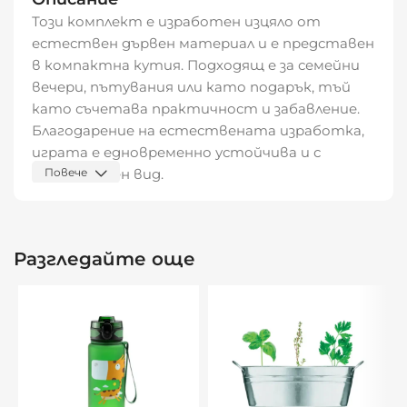
Този комплект е изработен изцяло от
естествен дървен материал и е представен
в компактна кутия. Подходящ е за семейни
вечери, пътувания или като подарък, тъй
като съчетава практичност и забавление.
Благодарение на естествената изработка,
играта е едновременно устойчива и с
автентичен вид.
Повече
Характеристики:
Настолна игра в дървена кутия
Разгледайте още
Материал: дърво
Компактен и удобен за съхранение и
пренасяне
Подходяща за деца и възрастни