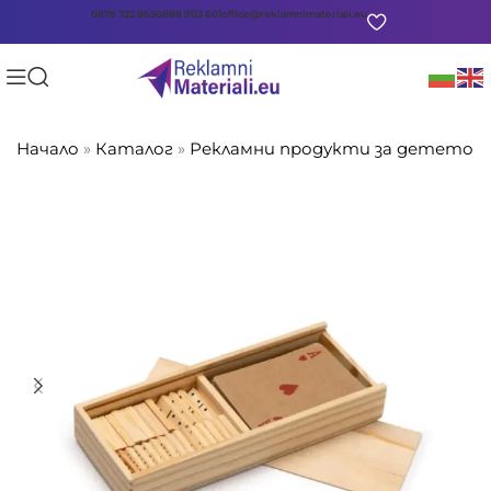
0878 722 865
0888 903 601
office@reklamnimateriali.eu
Начало
»
Каталог
»
Рекламни продукти за детето
»