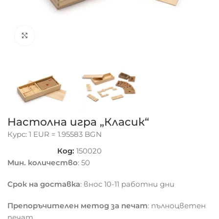
Click to enlarge
Настолна игра „Класик“
Курс: 1 EUR = 1.95583 BGN
Код:
150020
Мин. количество
: 50
Срок на доставка
: внос 10-11 работни дни
Препоръчителен метод за печат
: пълноцветен
печат