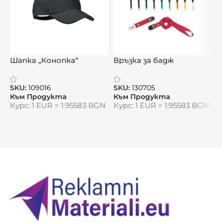
Подплатени дръжки и гръб за удобство
Налични 5 различни дизайна
Размери: 21,5 x 29,0 x 17,5 см
Видяна от:
0
Шапка „Конопка“
Връзка за бадж
„СейфЛинк“
„
SKU:
109016
SKU:
130705
S
Към Продукта
Към Продукта
К
Курс: 1 EUR = 1.95583 BGN
Курс: 1 EUR = 1.95583 BGN
К