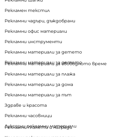
Рекламен текстил
Рекламни чадъри, дъждобрани
Рекламни офис материали
Рекламни инструменти
Рекламни материали за детето
Рекламни материали за детето
Рекламни материали за свободното време
Рекламни материали за плажа
Рекламни материали за дома
Рекламни материали за път
Здраве и красота
Рекламни часовници
Луксозни рекламни материали
Рекламни плакети и награди