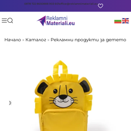
0878 722 865
0888 903 601
office@reklamnimateriali.eu
Начало
»
Каталог
»
Рекламни продукти за детето
»