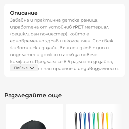
Описание
Забавна и практична детска раница,
изработена от устойчив
rPET
материал
(рециклиран полиестер), който е
едновременно здрав и екологичен. Със свеж
животински дизайн, външен джоб с цип и
подплатени дръжки и гръб за повече
комфорт. Предлага се в 5 различни дизайна,
които носят настроение и индивидуалност.
Повече
Характеристики:
Детска раница със забавен животински
Разгледайте още
дизайн
Материал: rPET (рециклиран полиестер)
Външен джоб с цип