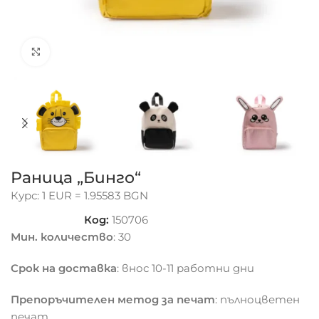
Click to enlarge
Раница „Бинго“
Курс: 1 EUR = 1.95583 BGN
Код:
150706
Мин. количество
: 30
Срок на доставка
: внос 10-11 работни дни
Препоръчителен метод за печат
: пълноцветен
печат