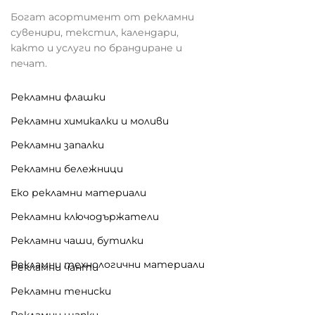
Богат асортимент от рекламни
сувенири, текстил, календари,
както и услуги по брандиране и
печат.
Рекламни флашки
Рекламни химикалки и моливи
Рекламни запалки
Рекламни бележници
Еко рекламни материали
Рекламни ключодържатели
Рекламни чаши, бутилки
Рекламни технологични материали
Рекламни чанти
Рекламни тениски
Рекламни шапки