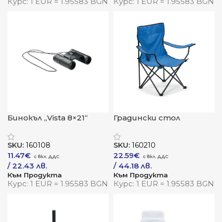
Курс: 1 EUR = 1.95583 BGN
Курс: 1 EUR = 1.95583 BGN
Бинокъл „Vista 8×21“
Градински стол
„Комфорт+“
SKU:
160108
SKU:
160210
11.47
€
22.59
€
/ 22.43 лв.
/ 44.18 лв.
Към Продукта
Към Продукта
Курс: 1 EUR = 1.95583 BGN
Курс: 1 EUR = 1.95583 BGN