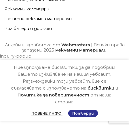
Рекламни календари
Печатни рекламни материали
Рол банери и дисплеи
Дизайн и изработка от
Webmasters
| Всички права
запазени
2025
Рекламни материали
.
inquiry-popup
Ние използваме бисквитки, за да подобрим
вашето изживяване на нашия уебсайт.
Разглеждайки този уебсайт, вие се
съгласявате с използването на
бисквитки
и
Политика за поверителност
от наша
страна.
ПОВЕЧЕ ИНФО
Потвърди