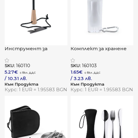
Инструмент за
Комплект за хранене
запалване „Огнен
„GoEat“
стартер“
SKU:
160110
SKU:
160103
5.27
€
1.65
€
/ 10.31 лв.
/ 3.23 лв.
Към Продукта
Към Продукта
Курс: 1 EUR = 1.95583 BGN
Курс: 1 EUR = 1.95583 BGN