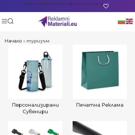
0878 722 865
0888 903 601
office@reklamnimateriali.eu
Начало
»
туризъм
Персонализирани
Печатна Реклама
Сувенири