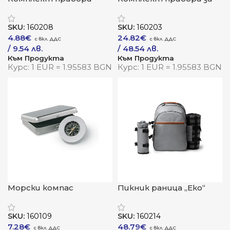
„Натура Бук“
хранене „Бамбук Сет“
SKU:
160208
SKU:
160203
4.88
€
24.82
€
/ 9.54 лв.
/ 48.54 лв.
Към Продукта
Към Продукта
Курс: 1 EUR = 1.95583 BGN
Курс: 1 EUR = 1.95583 BGN
Морски компас
Пикник раница „Еко“
„Навигатор“
SKU:
160109
SKU:
160214
7.28
€
48.79
€