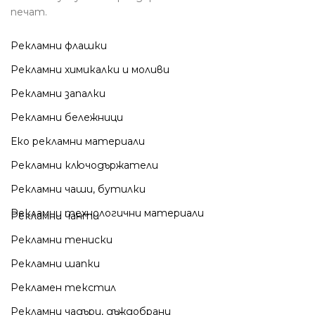
печат.
Рекламни флашки
Рекламни химикалки и моливи
Рекламни запалки
Рекламни бележници
Еко рекламни материали
Рекламни ключодържатели
Рекламни чаши, бутилки
Рекламни технологични материали
Рекламни чанти
Рекламни тениски
Рекламни шапки
Рекламен текстил
Рекламни чадъри, дъждобрани