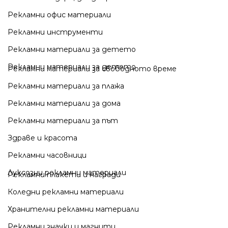
Рекламни офис материали
Рекламни инструменти
Рекламни материали за детето
Рекламни материали за детето
Рекламни материали за свободното време
Рекламни материали за плажа
Рекламни материали за дома
Рекламни материали за път
Здраве и красота
Рекламни часовници
Луксозни рекламни материали
Рекламни плакети и награди
Коледни рекламни материали
Хранителни рекламни материали
Рекламни значки и магнити