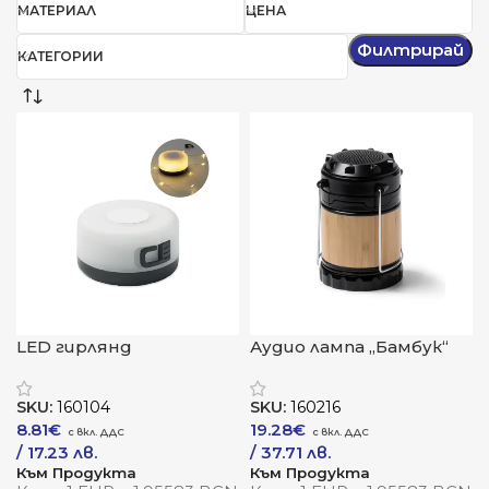
МАТЕРИАЛ
ЦЕНА
Филтрирай
КАТЕГОРИИ
LED гирлянд
Аудио лампа „Бамбук“
„Светлинна пътека“
SKU:
160104
SKU:
160216
8.81
€
19.28
€
/ 17.23 лв.
/ 37.71 лв.
Към Продукта
Към Продукта